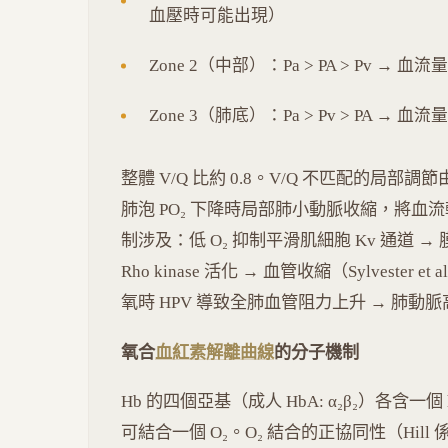
血壓時可能出現）
Zone 2（中部）：Pa > PA > Pv → 血
Zone 3（肺底）：Pa > Pv > PA
整體 V/Q 比約 0.8。V/Q 不匹配的局
肺泡 PO₂ 下降時局部肺小動脈收縮，將血
制涉及：低 O₂ 抑制平滑肌細胞 Kv 通道 → 膜
Rho kinase 活化 → 血管收縮（Sylvester et 
氧時 HPV 導致全肺血管阻力上升 → 肺動
氧合
血紅素解離曲線
的分子機制
Hb 的四個亞基（成人 HbA: α₂β₂）各含一個 heme
可結合一個 O₂。O₂ 結合的正協同性（Hill 