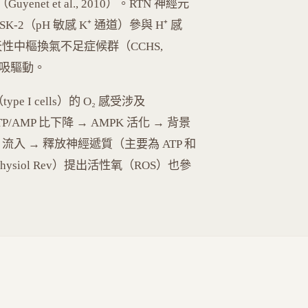
yenet et al., 2010）。RTN 神經元
TASK-2（pH 敏感 K⁺ 通道）參與 H⁺ 感
天性中樞換氣不足症候群（CCHS,
動呼吸驅動。
e I cells）的 O₂ 感受涉及
內 ATP/AMP 比下降 → AMPK 活化 → 背景
a²⁺ 流入 → 釋放神經遞質（主要為 ATP 和
Physiol Rev）提出活性氧（ROS）也參