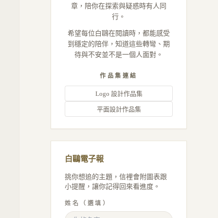
章，陪你在探索與疑惑時有人同
行。
希望每位白鷗在閱讀時，都能感受
到穩定的陪伴，知道這些轉彎、期
待與不安並不是一個人面對。
作品集連結
Logo 設計作品集
平面設計作品集
白鷗電子報
挑你想追的主題，信裡會附圖表跟
小提醒，讓你記得回來看進度。
姓名（選填）