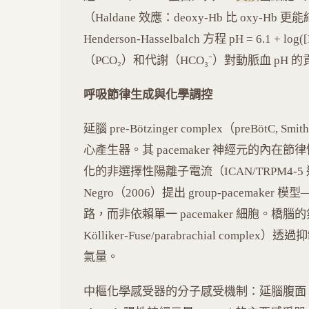
（Haldane 效應：deoxy-Hb 比 oxy-Hb
Henderson-Hasselbalch 方程 pH = 6.1 + lo
（PCO₂）和代謝（HCO₃⁻）對動脈血 pH 
呼吸節律生成與化學調控
延腦 pre-Bötzinger complex（preBötC, Smi
心產生器。其 pacemaker 神經元的內在
化的非選擇性陽離子電流（ICAN/TRPM4-5 通道
Negro（2006）提出 group-pacema
路，而非依賴單一 pacemaker 細胞。橋腦的氣切中樞
Kölliker-Fuse/parabrachial co
氣量。
中樞化學感受器的分子感受機制：延腦腹面 retrotr