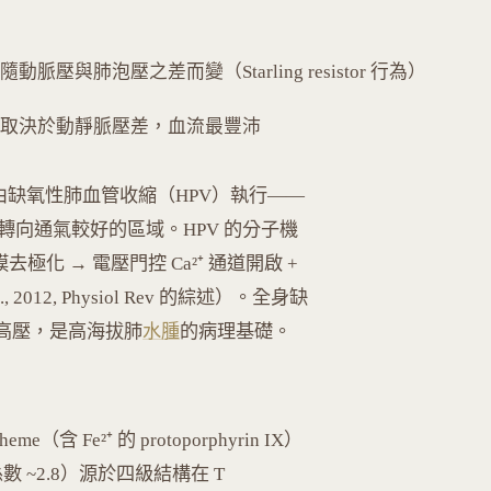
流量隨動脈壓與肺泡壓之差而變（Starling resistor 行為）
 → 血流量取決於動靜脈壓差，血流最豐沛
部調節由缺氧性肺血管收縮（HPV）執行——
流轉向通氣較好的區域。HPV 的分子機
去極化 → 電壓門控 Ca²⁺ 通道開啟 +
al., 2012, Physiol Rev 的綜述）。全身缺
脈高壓，是高海拔肺
水腫
的病理基礎。
（含 Fe²⁺ 的 protoporphyrin IX）
係數 ~2.8）源於四級結構在 T