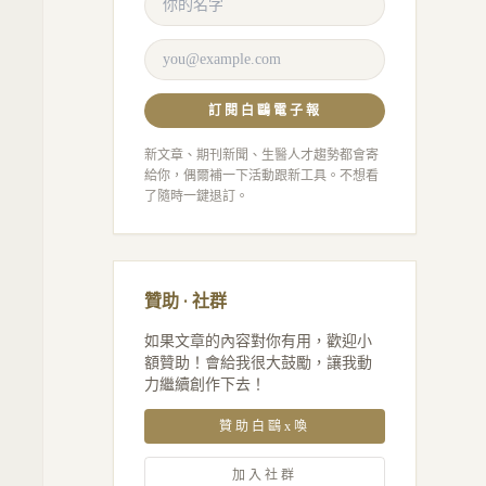
訂閱白鷗電子報
新文章、期刊新聞、生醫人才趨勢都會寄
給你，偶爾補一下活動跟新工具。不想看
了隨時一鍵退訂。
贊助 · 社群
如果文章的內容對你有用，歡迎小
額贊助！會給我很大鼓勵，讓我動
力繼續創作下去！
贊助白鷗x喚
加入社群