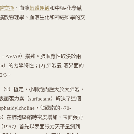
體交換
、血液
氣體運輸
和中樞-化學感
擴散物理學、血液生化和神經科學的交
 C = ΔV/ΔP）描述。肺順應性取決於兩
lagen）的力學特性；(2) 肺泡氣-液界面的
/3。
面張力（T）恆定，小肺泡內壓大於大肺泡，
力素（surfactant）解決了這個
hatidylcholine，佔磷脂的 ~70-
 -B, -C, -D）在肺泡壓縮時密度增加，表面張力
s（1957）首先以表面張力天平量測到