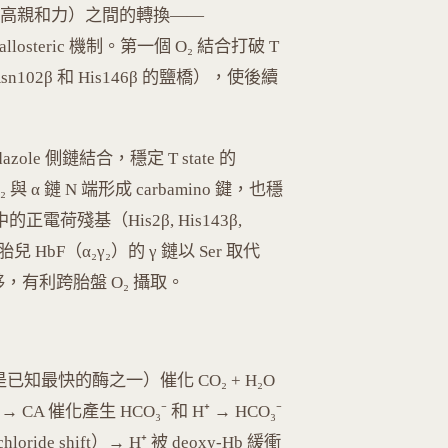
laxed, 高親和力）之間的轉換——
losteric 機制。第一個 O₂ 結合打破 T
Asn102β 和 His146β 的鹽橋），使後續
zole 側鏈結合，穩定 T state 的
 與 α 鏈 N 端形成 carbamino 鍵，也穩
中的正電荷殘基（His2β, His143β,
兒 HbF（α₂γ₂）的 γ 鏈以 Ser 取代
左移，有利跨胎盤 O₂ 攝取。
¹，是已知最快的酶之一）催化 CO₂ + H₂O
CA 催化產生 HCO₃⁻ 和 H⁺ → HCO₃⁻
oride shift）→ H⁺ 被 deoxy-Hb 緩衝