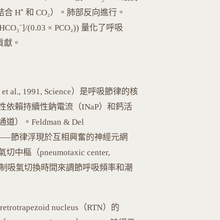
 更能結合 H⁺ 和 CO₂）。肺部反向進行。
g([HCO₃⁻]/(0.03 × PCO₂)) 量化了呼吸
的貢獻。
th et al., 1991, Science）是呼吸節律的核
節律性依賴持續性鈉電流（INaP）和鈣活
）。Feldman & Del
ker 模型——節律浮現於互相興奮的神經元網
（pneumotaxic center,
mplex）透過抑制吸氣切換時間來調節呼吸頻率和潮
apezoid nucleus（RTN）的