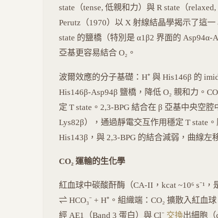
state（tense, 低親和力）與 R state（re
Perutz（1970）以 X 射線結晶學揭示了這一 al
state 的鹽橋（特別是 α1β2 界面的 Asp94α-
亞基更容易結合 O₂。
波爾效應的分子基礎：H⁺ 與 His146β 的 imida
His146β-Asp94β 鹽橋，降低 O₂ 親和力。CO₂
定 T state。2,3-BPG 結合在 β 亞基中央空腔
Lys82β），通過靜電交互作用穩定 T state。胎
His143β，與 2,3-BPG 的結合減弱，曲線
CO₂ 運輸的生化學
紅血球中碳酸酐酶（CA-II，kcat ~10⁶ s⁻
⇌ HCO₃⁻ + H⁺。組織端：CO₂ 擴散入紅血球 → 
經 AE1（Band 3 蛋白）與 Cl⁻
交換
出細胞（chl