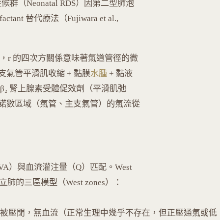
候群（Neonatal RDS）因第二型肺泡
ant 替代療法（Fujiwara et al.,
l/πr⁴），r 的四次方關係意味著氣道管徑的微
氣管平滑肌收縮 + 黏膜
水腫
+ 黏液
β₂ 腎上腺素受體促效劑（平滑肌弛
諾數區域（氣管、主支氣管）的氣流從
A）與血流灌注量（Q）匹配。West
的三區模型（West zones）：
v → 微血管被壓閉，無血流（正常生理中幾乎不存在，但正壓通氣或低