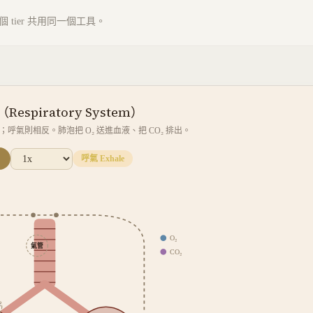
tier 共用同一個工具。
espiratory System）
呼氣則相反。肺泡把 O₂ 送進血液、把 CO₂ 排出。
吸氣 Inhale
O₂
氣管
CO₂
管