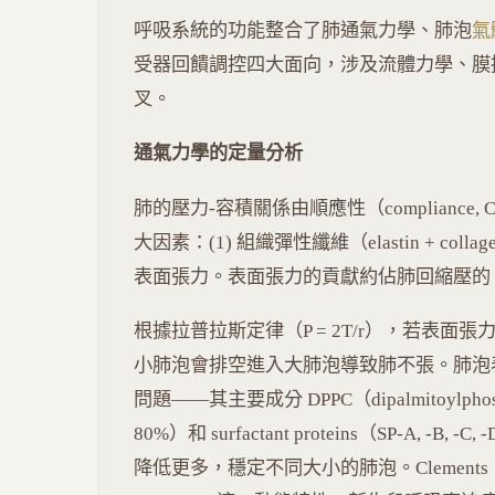
呼吸系統的功能整合了肺通氣力學、肺泡
氣
受器回饋調控四大面向，涉及流體力學、膜
叉。
通氣力學的定量分析
肺的壓力-容積關係由順應性（compliance,
大因素：(1) 組織彈性纖維（elastin + col
表面張力。表面張力的貢獻約佔肺回縮壓的 2
根據拉普拉斯定律（P = 2T/r），若表
小肺泡會排空進入大肺泡導致肺不張。肺泡表面張
問題——其主要成分 DPPC（dipalmitoylphosp
80%）和 surfactant proteins（SP-A,
降低更多，穩定不同大小的肺泡。Clement