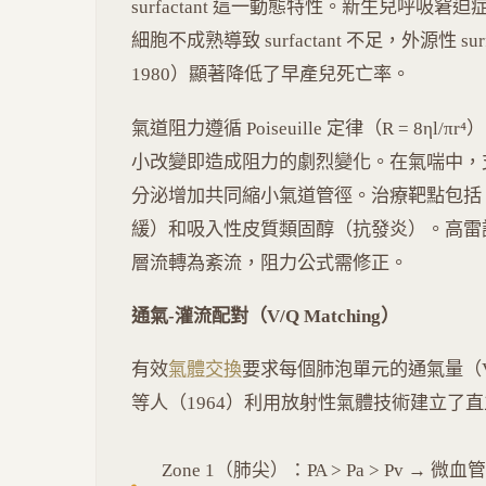
surfactant 這一動態特性。新生兒呼吸窘迫症
細胞不成熟導致 surfactant 不足，外源性 surfact
1980）顯著降低了早產兒死亡率。
氣道阻力遵循 Poiseuille 定律（R = 8η
小改變即造成阻力的劇烈變化。在氣喘中，支
分泌增加共同縮小氣道管徑。治療靶點包括 
緩）和吸入性皮質類固醇（抗發炎）。高雷
層流轉為紊流，阻力公式需修正。
通氣-灌流配對（V/Q Matching）
有效
氣體交換
要求每個肺泡單元的通氣量（V
等人（1964）利用放射性氣體技術建立了直立肺
Zone 1（肺尖）：PA > Pa > P