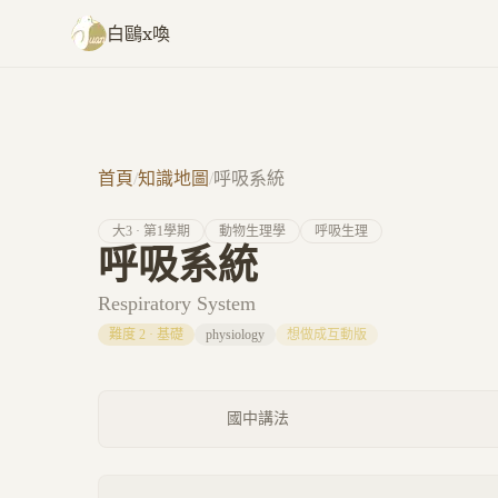
跳至主要內容
白鷗x喚
首頁
/
知識地圖
/
呼吸系統
大
3
· 第
1
學期
動物生理學
呼吸生理
呼吸系統
Respiratory System
難度
2
·
基礎
physiology
想做成互動版
國中講法