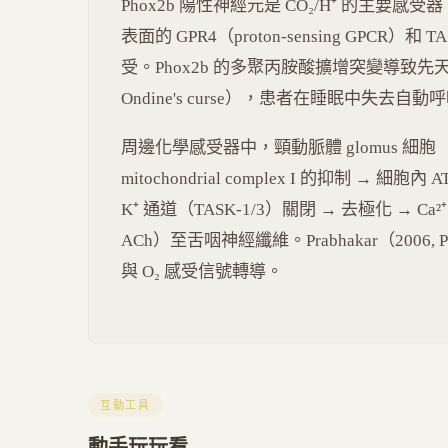
Phox2b 陽性神經元是 CO₂/H⁺ 的主要感受器（Gu
表面的 GPR4（proton-sensing GPCR）和 
受。Phox2b 的多聚丙胺酸擴增突變導致先
Ondine's curse），患者在睡眠中失去自
周邊化學感受器中，頸動脈體 glomus 細胞（typ
mitochondrial complex I 的抑制 → 細胞
K⁺ 通道（TASK-1/3）關閉 → 去極化 → C
ACh）至舌咽神經纖維。Prabhakar（2006, 
與 O₂ 感受信號轉導。
互動工具
動手玩玩看