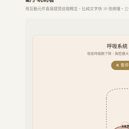
用互動元件直接感受這個概念，比純文字快 10 倍搞懂。三個 
呼吸系統（R
吸氣時橫膈下降、胸腔擴大；
⏸ 暫停
支氣