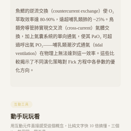
魚鰓的逆流交換（countercurrent exchange）使 O₂
萃取效率達 80-90%，遠超哺乳類肺的 ~25%。鳥
類旁導管肺實現交叉流（cross-current）氣體交
換，加上氣囊系統的單向通氣，使其 PaO₂ 可超
過呼出氣 PO₂——哺乳類潮汐式通氣（tidal
ventilation）在物理上無法達到這一效率。這些比
較揭示了不同演化策略對 Fick 方程中各參數的優
化方向。
互動工具
動手玩玩看
用互動元件直接感受這個概念，比純文字快 10 倍搞懂。三個