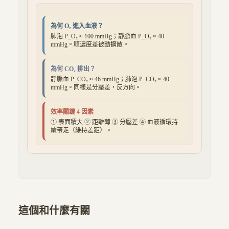
為何 O₂ 進入血液？
肺泡 P_O₂ ≈ 100 mmHg；靜脈血 P_O₂ ≈ 40
mmHg。順濃度差被動擴散。
為何 CO₂ 排出？
靜脈血 P_CO₂ ≈ 46 mmHg；肺泡 P_CO₂ ≈ 40
mmHg。同樣是分壓差，反方向。
效率關鍵 4 因素
① 表面積大 ② 距離薄 ③ 分壓差 ④ 血液循環持
續帶走（維持差距）。
這個和什麼有關