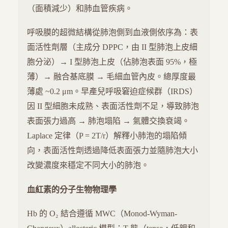
（面積減少）和肺血管疾病。
呼吸膜的超微結構從肺泡側到血液側依序為：表
面活性劑層（主成分 DPPC，由 II 型肺泡上皮細
胞分泌）→ I 型肺泡上皮（佔肺泡表面 95%，極
薄）→ 融合基底膜 → 毛細血管內皮。總厚度最
薄處 ~0.2 μm。早產兒呼吸窘迫症候群（IRDS）
因 II 型細胞未成熟、表面活性劑不足，導致肺泡
表面張力過高 → 肺泡塌陷 → 氣體交換衰竭。
Laplace 定律（P = 2T/r）解釋小肺泡的塌陷傾
向，表面活性劑透過降低表面張力並隨肺泡大小
改變濃度來穩定不同大小的肺泡。
血紅素的分子生物物理學
Hb 的 O₂ 結合遵循 MWC（Monod-Wyman-