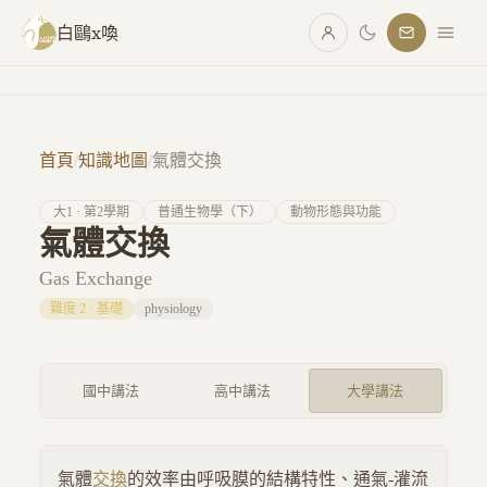
跳至主要內容
白鷗x喚
首頁
/
知識地圖
/
氣體交換
大
1
· 第
2
學期
普通生物學（下）
動物形態與功能
氣體交換
Gas Exchange
難度
2
·
基礎
physiology
國中講法
高中講法
大學講法
氣體
交換
的效率由呼吸膜的結構特性、通氣-灌流