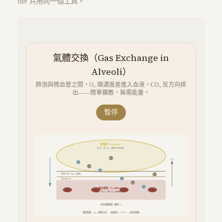
tier 共用同一個工具。
氣體交換（Gas Exchange in
Alveoli）
肺泡與微血管之間，O₂ 順濃度差進入血液，CO₂ 反方向排
出——簡單擴散，無需能量。
暫停
肺泡腔（Alveolus）
高 O₂、低 CO₂（剛吸入的空氣）
O₂
CO₂
O₂
CO₂
O₂
CO₂
肺泡上皮（Type I 細胞）
O₂
CO₂
微血管內皮
O₂
CO₂
微血管腔（Capillary）
起始：低 O₂、高 CO₂（從組織回流）
↓ 流向身體組織（攜帶 O₂）
擴散距離 < 1 μm（極薄上皮）；表面積大（~70 m²）；分壓差驅動