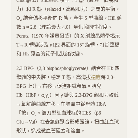
Changeux）allosteric 模型：T 態（tense，低親和
力）和 R 態（relaxed，高親和力）之間的平衡。
O₂ 結合偏移平衡向 R 態，產生 S 型曲線。Hill 係
數 n ≈ 2.8（理論最大 4.0）量化協同性程度。
Perutz（1970 年諾貝爾獎）的 X 射線晶體學揭示
T→R 轉變涉及 α1β2 界面的 15° 旋轉，打斷鹽橋
和 His 殘基的質子化狀態改變。
2,3-BPG（2,3-bisphosphoglycerate）結合在 Hb 四
聚體的中央腔，穩定 T 態。高海拔
適應
時 2,3-
BPG 上升→右移→促進組織釋氧。胎兒
Hb（HbF，α₂γ₂）因 γ 鏈與 2,3-BPG 親和力較低
→氧解離曲線左移→在胎盤中從母體 HbA
「搶」O₂。鐮刀型紅血球症的 HbS（β6
Glu→Val）在去氧態聚合形成纖維，扭曲紅血球
形狀，造成微血管阻塞和溶血。