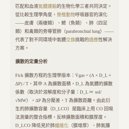
匹配和血液
氣體運輸
的生物化學三者共同決定。
從比較生理學角度，
脊椎動物
呼吸器官的演化
——皮膚（兩棲類）、鰓（魚類）、肺（四足
類）和禽類的旁導管肺（parabronchial lung）——
代表了對不同環境中氣體
交換
挑戰的
適應
性解決
方案。
擴散的定量分析
Fick 擴散方程的生理學版本：V̇gas = (A × D_L ×
ΔP) / T，其中 A 為擴散面積，D_L 為氣體的擴散
係數（取決於溶解度和分子量：D_L ∝ sol/
√MW），ΔP 為分壓差，T 為擴散距離。由此衍
生的肺擴散容量（D_LCO）是臨床上用 CO 回吸
法測量的整合指標，反映擴散面積和膜厚度。
D_LCO 降低見於肺
纖維化
（膜增厚）、肺氣腫