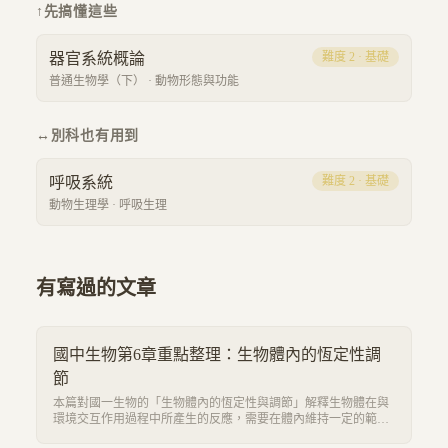
↑
先搞懂這些
器官系統概論
難度
2
·
基礎
普通生物學（下）
·
動物形態與功能
↔
別科也有用到
呼吸系統
難度
2
·
基礎
動物生理學
·
呼吸生理
有寫過的文章
國中生物第6章重點整理：生物體內的恆定性調
節
本篇對國一生物的「生物體內的恆定性與調節」解釋生物體在與
環境交互作用過程中所產生的反應，需要在體內維持一定的範圍
的機制與作用。並且在前面提到的血液、血糖、氣體濃度等等調