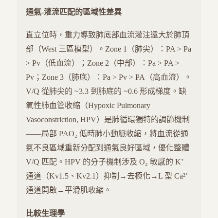
通氣-灌流匹配的區域性差異
直立位時，重力導致肺底部血流灌注遠大於肺頂
部（West 三區模型）。Zone 1（肺尖）：PA > Pa
> Pv（低血流）；Zone 2（中部）：Pa > PA >
Pv；Zone 3（肺底）：Pa > Pv > PA（高血流）。
V/Q 從肺尖的 ~3.3 到肺底的 ~0.6 形成梯度。缺
氧性肺血管收縮（Hypoxic Pulmonary
Vasoconstriction, HPV）是肺循環獨特的調節機制
——局部 PAO₂ 低時肺小動脈收縮，將血流從通
氣不良區域重新分配到通氣良好區域，優化整體
V/Q 匹配。HPV 的分子機制涉及 O₂ 敏感的 K⁺
通道（Kv1.5、Kv2.1）抑制→去極化→L 型 Ca²⁺
通道開啟→平滑肌收縮。
比較生理學