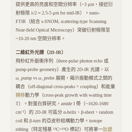
提供更高的亮度和空間分辨率（~3 μm，接近衍
射極限 λ/2 ≈ 2.5-5 μm for mid-IR）。nano-
FTIR（結合 s-SNOM, scattering-type Scanning
Near-field Optical Microscopy）突破衍射極限至
~10-20 nm 空間分辨率。
二維紅外光譜（2D-IR）
飛秒紅外脈衝序列（three-pulse photon echo 或
pump-probe geometry）產生的 2D-IR 光譜，以
ω_pump vs ω_probe 展開，揭示振動模式之間的
耦合（off-diagonal cross-peaks = coupling）和能量
轉移
動力學（cross-peak growth with waiting time
T）。對蛋白質研究，amide I 帶（~1620-1680
cm⁻¹）的 2D-IR 可區分 α-helix、β-sheet、random
coil 和 β-turn 的亞皮秒結構動力學。isotope
editing（特定殘基 ¹³C=¹⁸O 標記）可將單一
肽鍵