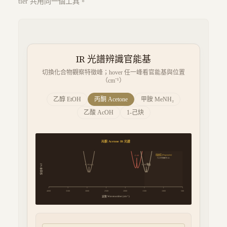
tier 共用同一個工具。
IR 光譜辨識官能基
切換化合物觀察特徵峰；hover 任一峰看官能基與位置
（cm⁻¹）
乙醇 EtOH
丙酮 Acetone
甲胺 MeNH₂
乙酸 AcOH
1-己炔
丙酮 Acetone
IR 光譜
指紋區 (Fingerprint)
C=O
化合物獨特 ID
C–H 彎曲
C–H (sp³)
穿透率 %T
4000
3500
3000
2500
2000
1500
1000
500
波數 Wavenumber (cm⁻¹)