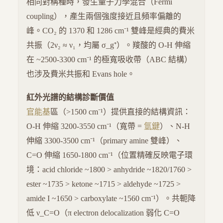
相同對稱種時，發生量子力學混合（Fermi
coupling），產生兩個強度接近且頻率偏離的
峰。CO₂ 的 1370 和 1286 cm⁻¹ 雙峰是經典的費米
共振（2ν₂ ≈ ν₁，均屬 σ_g⁺）。羧酸的 O-H 伸縮
在 ~2500-3300 cm⁻¹ 的極寬吸收帶（ABC 結構）
也涉及費米共振和 Evans hole。
紅外光譜的結構診斷價值
官能基
區（>1500 cm⁻¹）提供直接的結構資訊：
O-H 伸縮 3200-3550 cm⁻¹（寬帶 =
氫鍵
）、N-H
伸縮 3300-3500 cm⁻¹（primary amine 雙峰）、
C=O 伸縮 1650-1800 cm⁻¹（位置精確反映電子環
境：acid chloride ~1800 > anhydride ~1820/1760 >
ester ~1735 > ketone ~1715 > aldehyde ~1725 >
amide I ~1650 > carboxylate ~1560 cm⁻¹）。共軛降
低 ν_C=O（π electron delocalization 弱化 C=O