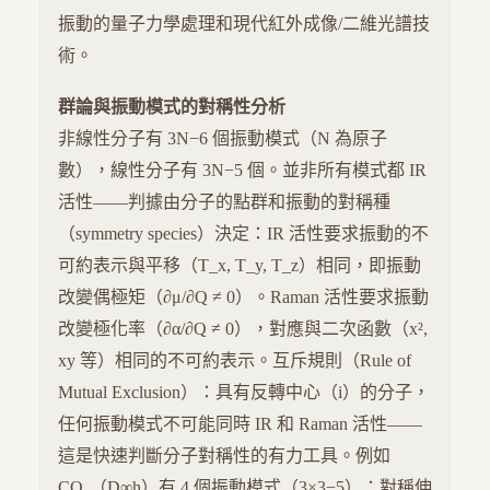
振動的量子力學處理和現代紅外成像/二維光譜技
術。
群論與振動模式的對稱性分析
非線性分子有 3N−6 個振動模式（N 為原子
數），線性分子有 3N−5 個。並非所有模式都 IR
活性——判據由分子的點群和振動的對稱種
（symmetry species）決定：IR 活性要求振動的不
可約表示與平移（T_x, T_y, T_z）相同，即振動
改變偶極矩（∂μ/∂Q ≠ 0）。Raman 活性要求振動
改變極化率（∂α/∂Q ≠ 0），對應與二次函數（x²,
xy 等）相同的不可約表示。互斥規則（Rule of
Mutual Exclusion）：具有反轉中心（i）的分子，
任何振動模式不可能同時 IR 和 Raman 活性——
這是快速判斷分子對稱性的有力工具。例如
CO₂（D∞h）有 4 個振動模式（3×3−5）：對稱伸