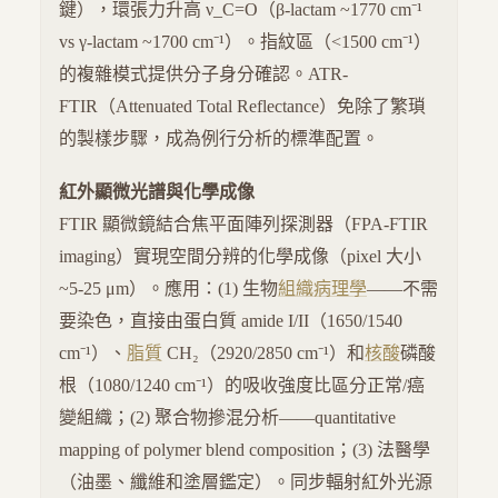
鍵），環張力升高 ν_C=O（β-lactam ~1770 cm⁻¹
vs γ-lactam ~1700 cm⁻¹）。指紋區（<1500 cm⁻¹）
的複雜模式提供分子身分確認。ATR-
FTIR（Attenuated Total Reflectance）免除了繁瑣
的製樣步驟，成為例行分析的標準配置。
紅外顯微光譜與化學成像
FTIR 顯微鏡結合焦平面陣列探測器（FPA-FTIR
imaging）實現空間分辨的化學成像（pixel 大小
~5-25 μm）。應用：(1) 生物
組織病理學
——不需
要染色，直接由蛋白質 amide I/II（1650/1540
cm⁻¹）、
脂質
CH₂（2920/2850 cm⁻¹）和
核酸
磷酸
根（1080/1240 cm⁻¹）的吸收強度比區分正常/癌
變組織；(2) 聚合物摻混分析——quantitative
mapping of polymer blend composition；(3) 法醫學
（油墨、纖維和塗層鑑定）。同步輻射紅外光源