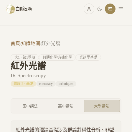
跳至主要內容
白鷗x喚
首頁
/
知識地圖
/
紅外光譜
大
1
· 第
1
學期
普通化學/有機化學
光譜學基礎
紅外光譜
IR Spectroscopy
難度
2
·
基礎
chemistry
techniques
國中講法
高中講法
大學講法
紅外光譜的理論基礎涉及群論對稱性分析、非諧