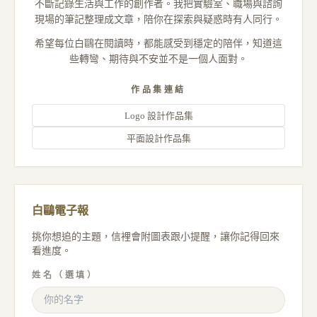
不斷記錄生活與工作的創作者。我把實驗室、職場與諮詢
現場的筆記整理成文章，陪你在探索與疑惑時有人同行。
希望每位白鷗在閱讀時，都能感受到穩定的陪伴，知道這
些轉彎、期待與不安並不是一個人面對。
作品集連結
Logo 設計作品集
平面設計作品集
白鷗電子報
挑你想追的主題，信裡會附圖表跟小提醒，讓你記得回來
看進度。
姓名（選填）