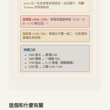
hover 任一彩色峰看詳細資訊；目前顯示：
丙酮
Acetone
的特徵吸收
高頻區 (4000–1500)：
單鍵與雙鍵伸縮（O-H、N-
H、C=O 都在這）。
指紋區 (1500–500)：
每個分子獨一無二，比對資料
庫識別未知物。
辨識口訣
3300 寬大 → 醇/酸 OH
3400 雙峰 → 一級胺 NH₂
1700 強尖 → C=O 羰基（酮醛酸酯）
2200 弱 → 三鍵 C≡N / C≡C
這個和什麼有關