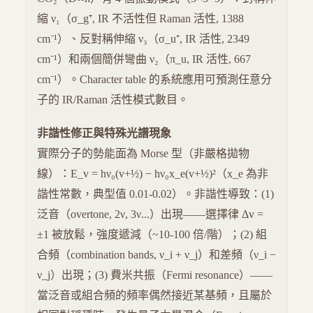
縮 ν₁（σ_g⁺, IR 不活性但 Raman 活性, 1388
cm⁻¹）、反對稱伸縮 ν₃（σ_u⁺, IR 活性, 2349
cm⁻¹）和兩個簡併彎曲 ν₂（π_u, IR 活性, 667
cm⁻¹）。Character table 的系統應用可預測任意分
子的 IR/Raman 活性模式數目。
非諧性修正與特殊光譜現象
實際分子的勢能面為 Morse 型（非嚴格拋物
線）：E_v = hν₀(v+½) − hν₀x_e(v+½)²（x_e 為非
諧性常數，典型值 0.01-0.02）。非諧性導致：(1)
泛音（overtone, 2ν, 3ν...）出現——選擇律 Δv =
±1 被放鬆，強度遞減（~10-100 倍/階）；(2) 組
合頻（combination bands, ν_i + ν_j）和差頻（ν_i −
ν_j）出現；(3) 費米共振（Fermi resonance）——
當泛音或組合頻的頻率偶然接近某基頻，且屬於