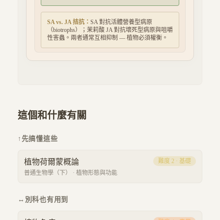
SA vs. JA 拮抗：
SA 對抗活體營養型病原
（biotrophs）；茉莉酸 JA 對抗壞死型病原與咀嚼
性害蟲。兩者通常互相抑制 — 植物必須權衡。
這個和什麼有關
↑
先搞懂這些
植物荷爾蒙概論
難度
2
·
基礎
普通生物學（下）
·
植物形態與功能
↔
別科也有用到