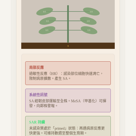
點我
點我
點我
點我
點我
點我
根
局部反應
過敏性反應（HR）：感染部位細胞快速凋亡，
限制病原擴散。產生 SA。
系統性訊號
SA 經韌皮部運輸至全株。MeSA（甲基化）可揮
發，向鄰株警報。
SAR 持續
未感染葉處於「primed」狀態：再遇病原反應更
快更強。可維持數週至整個生育期。