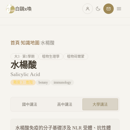
跳至主要內容
白鷗x喚
首頁
/
知識地圖
/
水楊酸
大
3
· 第
1
學期
植物生理學
植物荷爾蒙
水楊酸
Salicylic Acid
難度
3
·
進階
botany
immunology
國中講法
高中講法
大學講法
水楊酸免疫的分子基礎涉及 NLR 受體、抗性體