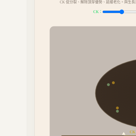
CK 促分裂、解除頂芽優勢、延緩老化。與生長素拮抗。C
CK：
CK 