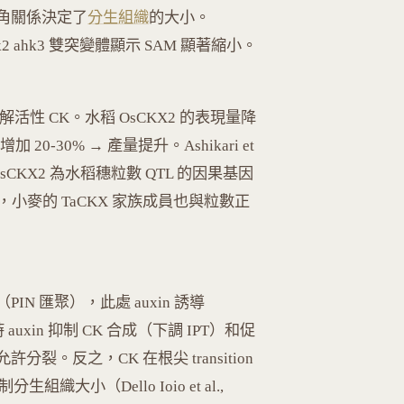
 三角關係決定了
分生組織
的大小。
4）的 ahk2 ahk3 雙突變體顯示 SAM 顯著縮小。
nase）降解活性 CK。水稻 OsCKX2 的表現量降
-30% → 產量提升。Ashikari et
Gn1a/OsCKX2 為水稻穗粒數 QTL 的因果基因
麥的 TaCKX 家族成員也與粒數正
PIN 匯聚），此處 auxin 誘導
uxin 抑制 CK 合成（下調 IPT）和促
許分裂。反之，CK 在根尖 transition
生組織大小（Dello Ioio et al.,