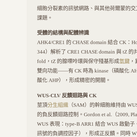
細胞分裂素的訊號網路、與其他荷爾蒙的交
課題。
受體的結構與配體辨識
AHK4/CRE1 的 CHASE domain 結合 CK：Hothorn
344）解析了 CRE1 CHASE domain 與 tZ 的
fold，tZ 的腺嘌呤環與保守殘基形成
氫鍵
，
雙向功能——有 CK 時為 kinase（磷酸化 AHP
酸化 AHP），形成精密的開關。
WUS-CLV 反饋迴路與 CK
莖頂
分生組織
（SAM）的幹細胞維持由 WUSC
的負反饋迴路控制。Gordon et al.（2009, Pla
WUS 表現：type-B ARR1 結合 WUS 啟動子
訊號的負調控因子），形成正反饋。同時 WUS 誘導