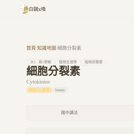
跳至主要內容
白鷗x喚
首頁
/
知識地圖
/
細胞分裂素
大
3
· 第
1
學期
植物生理學
植物荷爾蒙
細胞分裂素
Cytokinins
難度
3
·
進階
botany
國中講法