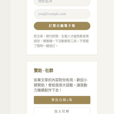
訂閱白鷗電子報
新文章、期刊新聞、生醫人才趨勢都會寄
給你，偶爾補一下活動跟新工具。不想看
了隨時一鍵退訂。
贊助 · 社群
如果文章的內容對你有用，歡迎小
額贊助！會給我很大鼓勵，讓我動
力繼續創作下去！
贊助白鷗x喚
加入社群