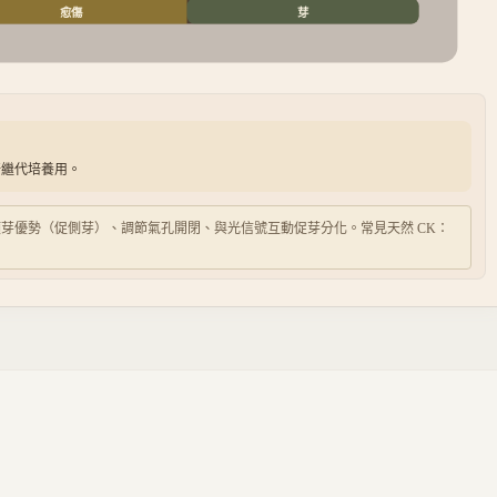
愈傷
芽
培繼代培養用。
芽優勢（促側芽）、調節氣孔開閉、與光信號互動促芽分化。常見天然 CK：