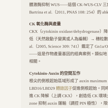
體激酶抑制 WUS——這個 CK-WUS-CLV
Bartrina et al.（2011, PNAS 108: 25
CK 氧化酶與產量
CKX（cytokinin oxidase/dehydroge
低（天然啟動子變異或人為編輯）→ 穗粒數增加 20
al.（2005, Science 309: 741）鑑定了 
——這是作物產量基因的經典案例。類似地，小
相關。
Cytokinin-Auxin 的空間互作
根尖的側根起始區域形成了 auxin maximum（
LBD16/LBD29
轉錄因子
促進側根起始。同時 a
進 CK 降解（上調 CKX），創造低 CK 環境允
zone 抑制 auxin 運輸（調控 PIN 極性），限制分