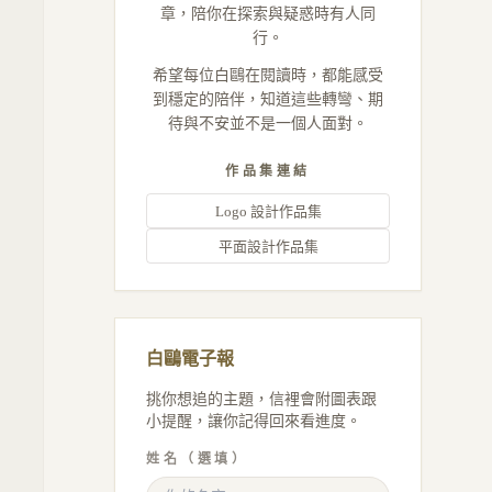
章，陪你在探索與疑惑時有人同
行。
希望每位白鷗在閱讀時，都能感受
到穩定的陪伴，知道這些轉彎、期
待與不安並不是一個人面對。
作品集連結
Logo 設計作品集
平面設計作品集
白鷗電子報
挑你想追的主題，信裡會附圖表跟
小提醒，讓你記得回來看進度。
姓名（選填）