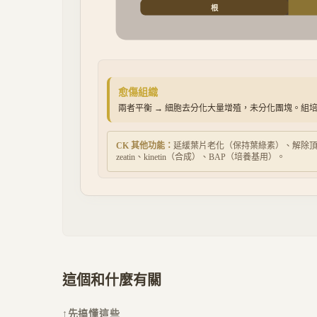
根
愈傷組織
兩者平衡 → 細胞去分化大量增殖，未分化團塊。組
CK 其他功能：
延緩葉片老化（保持葉綠素）、解除頂
zeatin、kinetin（合成）、BAP（培養基用）。
這個和什麼有關
↑
先搞懂這些