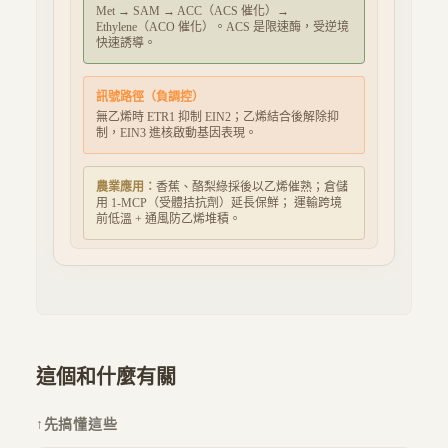
Met → SAM → ACC（ACS 催化）→
Ethylene（ACO 催化）。ACS 是限速酶，受逆境
快速誘導。
訊號路徑（負調控）
無乙烯時 ETR1 抑制 EIN2；乙烯結合後解除抑
制，EIN3 進核啟動基因表現。
農業應用：
香蕉、酪梨綠採後以乙烯催熟；倉儲
用 1-MCP（受體拮抗劑）延長保鮮； 運輸跨境
前低溫 + 通風防乙烯堆積。
這個和什麼有關
↑
先搞懂這些