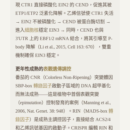
現 CTR1 直接磷酸化 EIN2 的 CEND，促進其被
ETP1/ETP2 泛素化降解。乙烯信號使 CTR1 失活
→ EIN2 不被磷酸化 → CEND 被蛋白酶切割 →
進入
細胞核
穩定 EIN3 → 同時，CEND 也與
3'UTR 上的 EBF1/2 mRNA 結合，將其引導至 P-
body 降解（Li et al., 2015, Cell 163: 670），雙重
機制確保 EIN3 穩定。
更年性成熟的
表觀遺傳調控
番茄的 CNR（Colorless Non-Ripening）突變體因
SBP-box
轉錄因子
啟動子區域的 DNA 超甲基化
而無法成熟——這是植物中首個表觀突變
（epimutation）控制發育的案例（Manning et al.,
2006, Nat. Genet. 38: 948）。RIN（MADS-box
轉
錄因子
）是成熟主調控因子，直接結合 ACS2/4
和乙烯訊號基因的啟動子。CRISPR 編輯 RIN 和