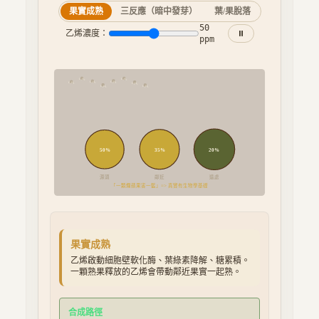
果實成熟
三反應（暗中發芽）
葉/果脫落
50
乙烯濃度：
⏸
ppm
C₂H₄
C₂H₄
C₂H₄
C₂H₄
C₂H₄
C₂H₄
C₂H₄
C₂H₄
50
%
35
%
20
%
源頭
鄰近
遠處
「一顆爛蘋果害一籃」=> 真實有生物學基礎
果實成熟
乙烯啟動細胞壁軟化酶、葉綠素降解、糖累積。
一顆熟果釋放的乙烯會帶動鄰近果實一起熟。
合成路徑