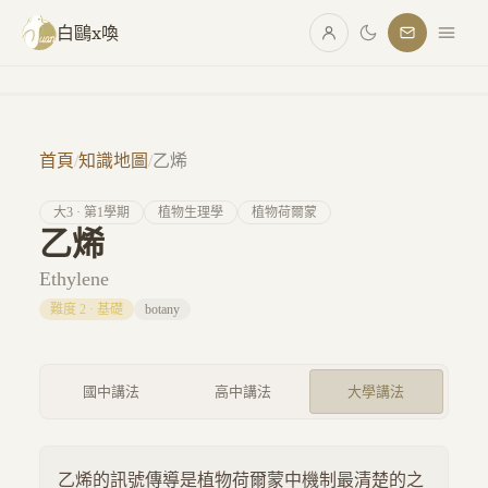
跳至主要內容
白鷗x喚
首頁
/
知識地圖
/
乙烯
大
3
· 第
1
學期
植物生理學
植物荷爾蒙
乙烯
Ethylene
難度
2
·
基礎
botany
國中講法
高中講法
大學講法
乙烯的訊號傳導是植物荷爾蒙中機制最清楚的之