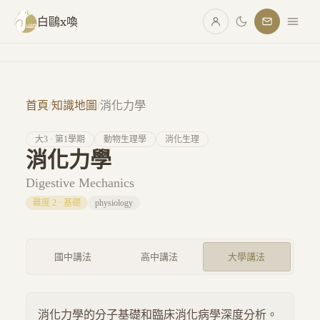
跳至主要內容
白鷗x喚
首頁
/
知識地圖
/
消化力學
大
3
· 第
1
學期
動物生理學
消化生理
消化力學
Digestive Mechanics
難度
2
·
基礎
physiology
國中講法
高中講法
大學講法
消化力學的分子基礎和臨床消化病學深度分析。