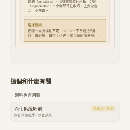
蠕動（peristalsis）= 環肌收縮波往前推；分節
（segmentation）= 小腸節律性收縮，主要做混
合，不前進。
臨床連結
便秘＝大腸蠕動不足；GERD＝下食道括約肌
鬆；胃輕癱＝胃排空延遲（常見糖尿病併發）。
這個和什麼有關
↔
別科也有用到
消化系統解剖
難度
2
·
基礎
解剖學組織學
·
器官系統