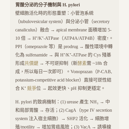
胃酸分泌的分子機制與 H. pylori
壁細胞活化時的形態重塑：小管泡系統
（tubulovesicular system）與分泌小管（secretory
canaliculus）融合 → apical membrane 面積增加 5-
10 倍 → H⁺/K⁺-ATPase（ATP4A/ATP4B）密度↑。
PPI（omeprazole 等）是 prodrug → 酸性環境中轉
化為 sulfenamide → 與 H⁺/K⁺-ATPase 的 Cys 殘基
形成
共價鍵
→ 不可逆抑制（新
酵素
需 ~18h 合
成，所以每日一次即可）。Vonoprazan（P-CAB,
potassium-competitive acid blocker）直接可逆性結
合 K⁺
競爭
位 → 起效更快、pH 抑制更穩定。
H. pylori 的致病機制：(1) urease 產生 NH₃ → 中
和局部胃酸 → 存活；(2) CagA（type IV secretion
system 注入宿主細胞）→ SHP2 活化 → 細胞增
殖/motility → 增加胃癌風險；(3) VacA → 誘導線