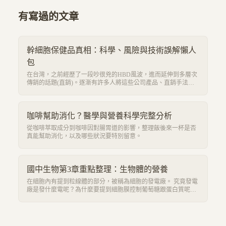
有寫過的文章
幹細胞保健品真相：科學、風險與技術誤解懶人
包
在台灣，之前經歷了一段吵很兇的HBD風波，進而延伸到多層次
傳銷的話題(直銷)。逐漸有許多人將這些公司產品、直銷手法公
諸於世。其中，力匯幹細胞(鹿胎盤)是最具爭議的產品之一。 究
竟這個產品真的那麼厲害可以治百病還可以消除腫瘤嗎? 還是都
是安慰劑效應而已? 成分是什麼? 有什麼療效? 這篇主要就是以我
本身想問的問題做調查與驗證，也希望可以對讀到這篇的你可以
咖啡幫助消化？醫學與營養科學完整分析
有所幫助。
從咖啡萃取成分到咖啡因對腸胃道的影響，整理飯後來一杯是否
真能幫助消化，以及哪些狀況要特別留意。
國中生物第3章重點整理：生物體的營養
在細胞內有提到粒線體的部分，被稱為細胞的發電廠。 究竟發電
廠是發什麼電呢？為什麼要提到細胞膜控制葡萄糖跟蛋白質呢？
原因都是因為他們是我們重要的營養來源，提供粒線體發電的原
料。