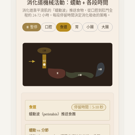
消化道機械活動：蠕動 + 各段時間
消化道靠平滑肌的「蠕動波」推送食物，從口腔到肛門全
程約 24-72 小時。每段停留時間決定消化吸收的策略。
⏸ 暫停
口腔
食道
胃
小腸
大腸
口腔
食道
大腸
胃
小腸
蠕動 vs 分節