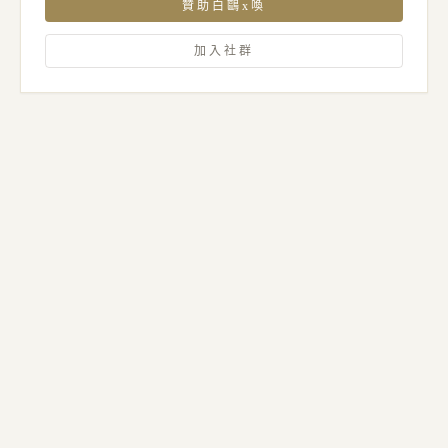
贊助白鷗x喚
加入社群