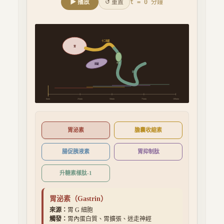
▶ 播放
↺ 重置
t =
0
分鐘
十二指腸
胃
膽囊
胰臟
迴腸
0
min
25
min
50
min
75
min
100
min
胃泌素
膽囊收縮素
腸促胰液素
胃抑制肽
升糖素樣肽-1
胃泌素
（
Gastrin
）
來源：
胃 G 細胞
觸發：
胃內蛋白質、胃擴張、迷走神經