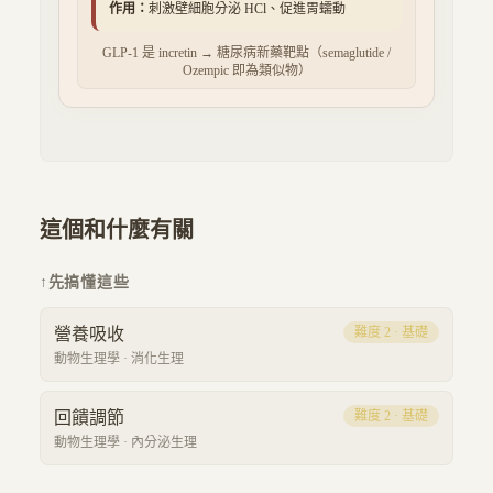
作用：
刺激壁細胞分泌 HCl、促進胃蠕動
GLP-1 是 incretin → 糖尿病新藥靶點（semaglutide /
Ozempic 即為類似物）
這個和什麼有關
↑
先搞懂這些
營養吸收
難度
2
·
基礎
動物生理學
·
消化生理
回饋調節
難度
2
·
基礎
動物生理學
·
內分泌生理