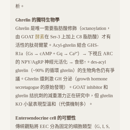
析。
Ghrelin 的獨特生物學
Ghrelin 是唯一需要脂肪酸修飾（octanoylation，
由 GOAT
酵素
在 Ser-3 上加上 C8 脂肪酸）才有
活性的肽荷爾蒙。Acyl-ghrelin 結合 GHS-
R1a（Gs → cAMP + Gq → Ca²⁺）→ 下視丘 ARC
的 NPY/AgRP 神經元活化 → 食慾↑。des-acyl
ghrelin（~90% 的循環 ghrelin）的生物角色仍有爭
議。Ghrelin 還刺激 GH 分泌（growth hormone
secretagogue 的原始發現）。GOAT inhibitor 和
ghrelin 拮抗劑的減重潛力正在研究中，但 ghrelin
KO 小鼠表現型溫和（代償機制多）。
Enteroendocrine cell 的可塑性
傳統觀點將 EEC 分為固定的細胞類型（G, I, S,