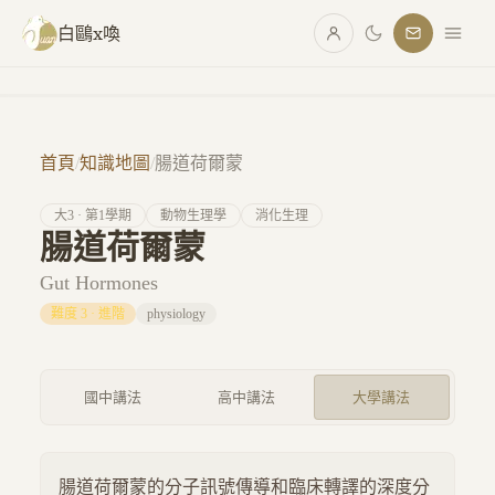
跳至主要內容
白鷗x喚
首頁
/
知識地圖
/
腸道荷爾蒙
大
3
· 第
1
學期
動物生理學
消化生理
腸道荷爾蒙
Gut Hormones
難度
3
·
進階
physiology
國中講法
高中講法
大學講法
腸道荷爾蒙的分子訊號傳導和臨床轉譯的深度分