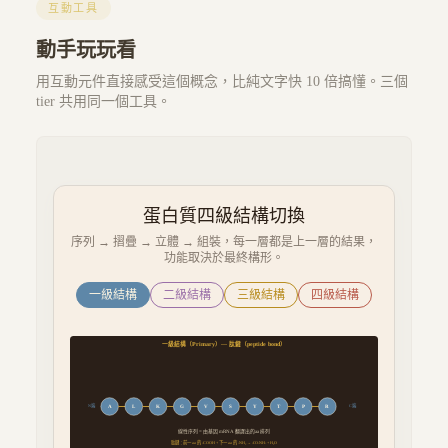
互動工具
動手玩玩看
用互動元件直接感受這個概念，比純文字快 10 倍搞懂。三個
tier 共用同一個工具。
蛋白質四級結構切換
序列 → 摺疊 → 立體 → 組裝，每一層都是上一層的結果，
功能取決於最終構形。
一級結構
二級結構
三級結構
四級結構
一級結構
（
）—
肽鍵（peptide bond）
Primary
N端
C端
A
L
K
G
V
S
Y
T
P
R
線性序列 = 由基因 mRNA 翻譯出的 aa 排列
肽鍵：前一 aa 的 -COOH + 下一 aa 的 -NH₂ → -CO-NH- + H₂O