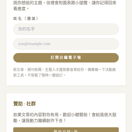
挑你想追的主題，信裡會附圖表跟小提醒，讓你記得回來
看進度。
姓名（選填）
訂閱白鷗電子報
新文章、期刊新聞、生醫人才趨勢都會寄給你，偶爾補一下活動跟
新工具。不想看了隨時一鍵退訂。
贊助 · 社群
如果文章的內容對你有用，歡迎小額贊助！會給我很大鼓
勵，讓我動力繼續創作下去！
贊助白鷗x喚