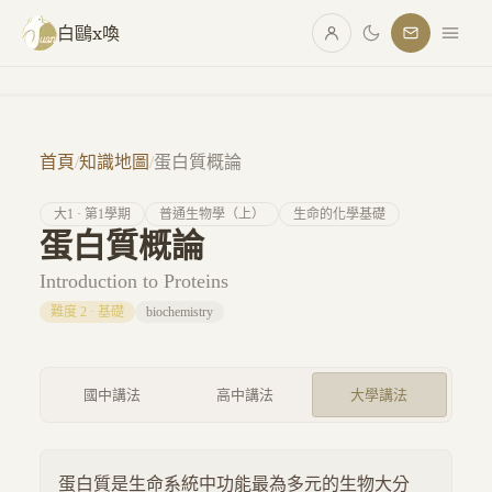
跳至主要內容
白鷗x喚
首頁
/
知識地圖
/
蛋白質概論
大
1
· 第
1
學期
普通生物學（上）
生命的化學基礎
蛋白質概論
Introduction to Proteins
難度
2
·
基礎
biochemistry
國中講法
高中講法
大學講法
蛋白質是生命系統中功能最為多元的生物大分