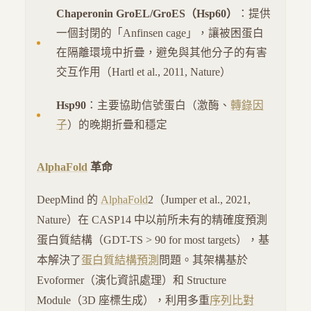
Chaperonin GroEL/GroES（Hsp60）
：提供
一個封閉的「Anfinsen cage」，讓被困蛋白
在隔離環境中折疊，避免與其他分子的有害
交互作用（Hartl et al., 2011, Nature）
Hsp90
：主要協助信號蛋白（激酶、
轉錄因
子
）的晚期折疊和穩定
AlphaFold
革命
DeepMind 的
AlphaFold
2（Jumper et al., 2021,
Nature）在 CASP14 中以前所未有的精確度預測
蛋白質結構（GDT-TS > 90 for most targets），基
本解決了
蛋白質結構預測
問題。其架構基於
Evoformer（演化資訊處理）和 Structure
Module（3D 座標生成），利用多重
序列比對