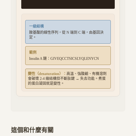
一級結構
胺基酸的線性序列，從 N 端到 C 端，由基因決
定。
範例
Insulin A 鏈：GIVEQCCTSICSLYQLENYCN
變性（denaturation）：
高溫、強酸鹼、有機溶劑
會破壞 2-4 級結構但不斷肽鍵 → 失去功能。煮蛋
的蛋白凝固就是變性。
這個和什麼有關