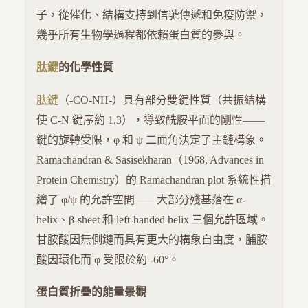
子，從催化、結構支持到信號傳遞和免疫防禦，
幾乎所有生物學過程都依賴蛋白質的參與。
肽鍵
的化學性質
肽鍵
（-CO-NH-）具有部分雙鍵性質（共振結構
使 C-N 鍵序約 1.3），導致酰胺平面的剛性——
鍵的旋轉受限，φ 和 ψ 二面角決定了主鏈構象。
Ramachandran & Sasisekharan（1968, Advances in
Protein Chemistry）的 Ramachandran plot 系統性描
繪了 φ/ψ 的允許空間——大部分殘基落在 α-
helix、β-sheet 和 left-handed helix 三個允許區域。
甘胺酸因無側鏈而具有更大的構象自由度，脯胺
酸因環化而 φ 受限於約 -60°。
蛋白質折疊的能量景觀