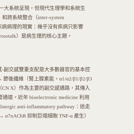
一大系統呈現，但現代生理學和系統生
）和跨系統整合（inter-system
反映了疾病病理的現實：幾乎沒有疾病只影響
osstalk）是病生理的核心主題。
感-副交感雙重支配是大多數器官的基本控
纖維（腎上腺素能，α1/α2/β1/β2/β3
CN X）作為主要的副交感通路，其傳入
 bioelectronic medicine 利用
 anti-inflammatory pathway：迷走
→ α7nAChR 抑制巨噬細胞 TNF-α 產生）