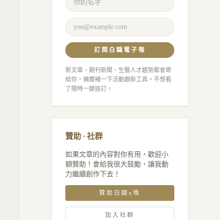
訂閱白鷗電子報
新文章、期刊新聞、生醫人才趨勢都會寄
給你，偶爾補一下活動跟新工具。不想看
了隨時一鍵退訂。
贊助 · 社群
如果文章的內容對你有用，歡迎小
額贊助！會給我很大鼓勵，讓我動
力繼續創作下去！
贊助白鷗x喚
加入社群