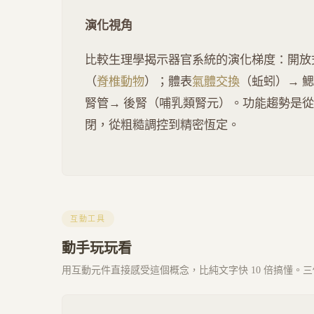
演化視角
比較生理學揭示器官系統的演化梯度：開放
（
脊椎動物
）；體表
氣體交換
（蚯蚓）→ 
腎管→ 後腎（哺乳類腎元）。功能趨勢是
閉，從粗糙調控到精密恆定。
互動工具
動手玩玩看
用互動元件直接感受這個概念，比純文字快 10 倍搞懂。三個 