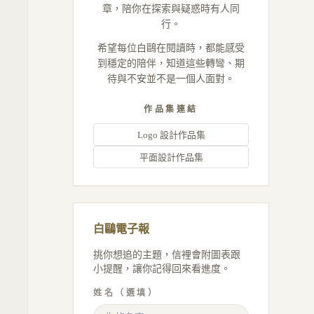
章，陪你在探索與疑惑時有人同
行。
希望每位白鷗在閱讀時，都能感受
到穩定的陪伴，知道這些轉彎、期
待與不安並不是一個人面對。
作品集連結
Logo 設計作品集
平面設計作品集
白鷗電子報
挑你想追的主題，信裡會附圖表跟
小提醒，讓你記得回來看進度。
姓名（選填）