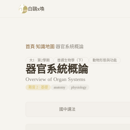
跳至主要內容
白鷗x喚
首頁
/
知識地圖
/
器官系統概論
大
1
· 第
2
學期
普通生物學（下）
動物形態與功能
器官系統概論
Overview of Organ Systems
難度
2
·
基礎
anatomy
physiology
國中講法