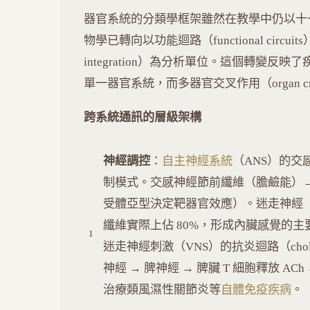
器官系統的分類學框架雖然在教學中仍以十
物學已轉向以功能迴路（functional circuits
integration）為分析單位。這個轉變
單一器官系統，而多器官交叉作用（organ cr
跨系統通訊的層級架構
神經調控
：
自主神經系統
（ANS）的交
制模式。交感神經節前纖維（膽鹼能）→ 節後
受體亞型決定靶器官效應）。迷走神經（
纖維實際上佔 80%，形成內臟感覺的主要通道。近年
迷走神經刺激（VNS）的抗炎迴路（cholinergic
神經 → 脾神經 → 脾臟 T 細胞釋放 ACh 
治療類風濕性關節炎等
自體免疫疾病
。