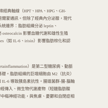
經典軸線（HPT、HPA、HPG、GH-
構成長程荷爾蒙通訊。但除了經典內分泌腺，現代
界：脂肪組織分泌 leptin、
 osteocalcin 影響血糖代謝和雄性生殖
ines（如 IL-6、irisin）影響脂肪棕化和認
ainflammation）是第二型糖尿病、動脈
礎。脂肪組織的巨噬細胞由 M2（抗炎）
和 IL-6 導致胰島素抗性。腸道菌群-腸-腦軸
is）透過迷走神經傳入、微生物代謝產物（短鏈脂肪酸
影響中樞神經功能，與焦慮、憂鬱和自閉症相