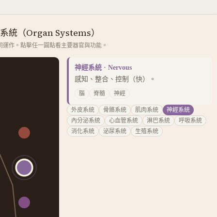
系統（Organ Systems）
系統協同運作。點擊任一圓點看主要器官與功能。
神經系統
·
Nervous
感知、整合、控制（快）。
腦
脊髓
神經
外皮系統
骨骼系統
肌肉系統
神經系統
內分泌系統
心血管系統
淋巴系統
呼吸系統
消化系統
泌尿系統
生殖系統