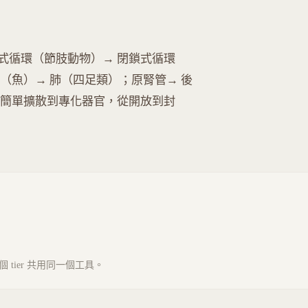
式循環（節肢動物）→ 閉鎖式循環
鰓（魚）→ 肺（四足類）；原腎管→ 後
從簡單擴散到專化器官，從開放到封
tier 共用同一個工具。