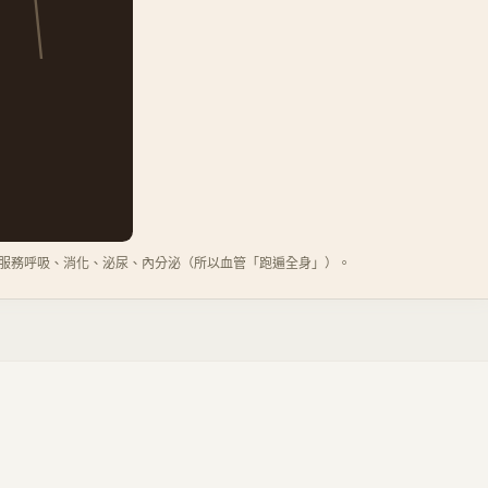
服務呼吸、消化、泌尿、內分泌（所以血管「跑遍全身」）。