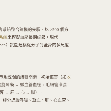
器官系統整合建模的先驅，以 >500 個方
系統
來模擬血壓長期調節。現代
gical Human）試圖建構從分子到全身的多尺度
示系統間的級聯崩潰：初始傷害（如
敗
功能障礙 → 微血管血栓 + 毛細管滲漏
 → 肝 → 心 → 腦）。
Assessment）評分追蹤呼吸、凝血、肝、心血管、