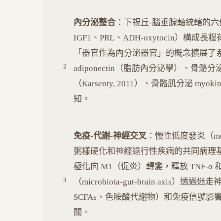
內分泌整合
：下視丘-腦垂腺軸統轄的六條
IGF1、PRL、ADH-oxytocin）
「器官作為內分泌器官」的概念擴展了系統邊
adiponectin（脂肪內分泌學）、骨骼分泌
（Karsenty, 2011）、骨骼肌分泌 myok
知。
免疫-代謝-神經交叉
：慢性低度發炎（met
粥樣硬化和神經退行性疾病的共同病理基
極化向 M1（促炎）轉變，釋放 TNF-α 
（microbiota-gut-brain ax
SCFAs、色胺酸代謝物）和免疫信號
關。