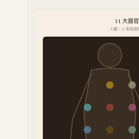
11 大器官
人體 = 11 