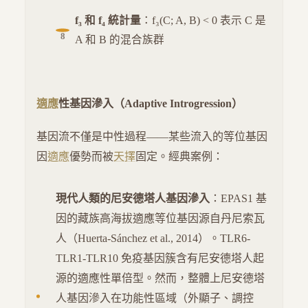
f₃ 和 f₄ 統計量
：f₃(C; A, B) < 0 表示 C 是
A 和 B 的混合族群
適應
性基因滲入（Adaptive Introgression）
基因流不僅是中性過程——某些流入的等位基因
因
適應
優勢而被
天擇
固定。經典案例：
現代人類的尼安德塔人基因滲入
：EPAS1 基
因的藏族高海拔適應等位基因源自丹尼索瓦
人（Huerta-Sánchez et al., 2014）。TLR6-
TLR1-TLR10 免疫基因簇含有尼安德塔人起
源的適應性單倍型。然而，整體上尼安德塔
人基因滲入在功能性區域（外顯子、調控