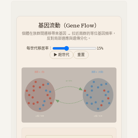
基因流動（Gene Flow）
個體在族群間遷移帶來基因 → 拉近兩群的等位基因頻率，
反對局部適應與遺傳分化。
每世代移居率：
15
%
▶ 跑世代
重置
族群 A（島）
族群 B（大陸）
m =
15
%
p(紅) =
p(紅) =
0.90
0.10