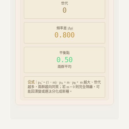
世代
0
頻率差 |Δp|
0.800
平衡點
0.50
兩群平均
公式：
p
' = (1 − m) · p
+ m · p
。 m 越大、世代
A
A
B
越多，兩群趨向同質；若 m = 0 則完全隔離，可
能因漂變或選汰分化成新種。