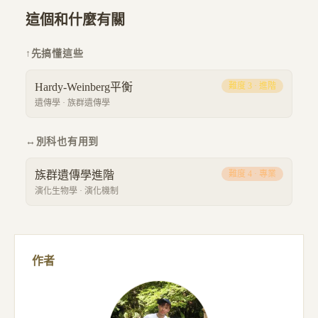
這個和什麼有關
↑
先搞懂這些
Hardy-Weinberg平衡
難度
3
·
進階
遺傳學
·
族群遺傳學
↔
別科也有用到
族群遺傳學進階
難度
4
·
專業
演化生物學
·
演化機制
作者