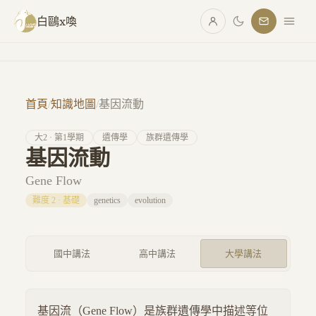
跳至主要內容
白鷗x喚
首頁
/
知識地圖
/
基因流動
大
2
· 第
1
學期
遺傳學
族群遺傳學
基因流動
Gene Flow
難度
2
·
基礎
genetics
evolution
國中講法
高中講法
大學講法
基因流（Gene Flow）是族群遺傳學中描述等位