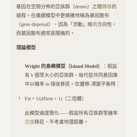
基因在空間分佈的亞族群（demes）之間
轉移
的
過程。在連續模型中更精確地稱為基因散布
（gene dispersal），因為「流動」暗示方向性，
而基因散布通常是隨機的。
理論模型
Wright 的島嶼模型（Island Model）
：假設
有 k 個等大小的亞族群，每代從共同基因庫
中以機率 m 接收移民。在遷移-漂變平衡時：
Fst = 1/(4Nem + 1)（二倍體）
此模型過度簡化——假設所有亞族群等機率
交換
移民，不考慮地理距離。