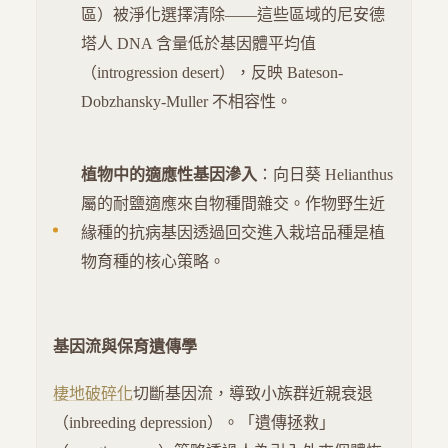
區）被淨化選擇清除——這些區域的尼安德
塔人 DNA 含量低於基因體平均值
（introgression desert），反映 Bateson-
Dobzhansky-Muller 不相容性。
植物中的適應性基因滲入
：向日葵 Helianthus
屬的耐鹽適應來自物種間雜交。作物野生近
緣種的抗病基因透過回交進入栽培品種是植
物育種的核心策略。
基因流與保育遺傳學
棲地破碎化
切斷基因流，導致小族群近親衰退
（inbreeding depression）。「遺傳拯救」