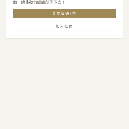
勵，讓我動力繼續創作下去！
贊助白鷗x喚
加入社群