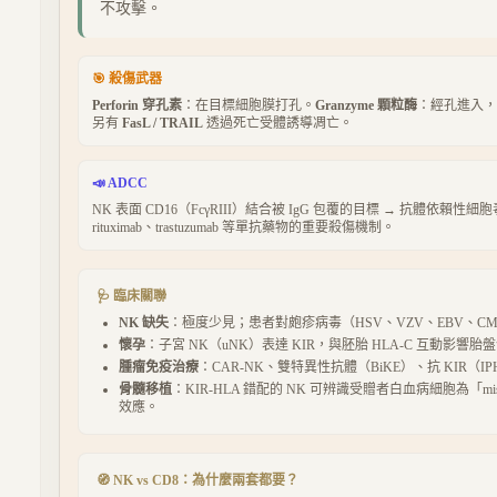
不攻擊。
🎯 殺傷武器
Perforin 穿孔素
：在目標細胞膜打孔。
Granzyme 顆粒酶
：經孔進入，切割
另有
FasL / TRAIL
透過死亡受體誘導凋亡。
📣 ADCC
NK 表面 CD16（FcγRIII）結合被 IgG 包覆的目標 → 抗體依賴性
rituximab、trastuzumab 等單抗藥物的重要殺傷機制。
🩺 臨床關聯
NK 缺失
：極度少見；患者對皰疹病毒（HSV、VZV、EBV、C
懷孕
：子宮 NK（uNK）表達 KIR，與胚胎 HLA-C 互動影響胎
腫瘤免疫治療
：CAR-NK、雙特異性抗體（BiKE）、抗 KIR（IP
骨髓移植
：KIR-HLA 錯配的 NK 可辨識受贈者白血病細胞為「missi
效應。
🧭 NK vs CD8：為什麼兩套都要？