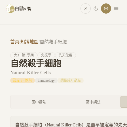
跳至主要內容
白鷗x喚
首頁
/
知識地圖
/
自然殺手細胞
大
3
· 第
1
學期
免疫學
先天免疫
自然殺手細胞
Natural Killer Cells
難度
3
·
進階
immunology
想做成互動版
國中講法
高中講法
自然殺手細胞（Natural Killer Cells）是最早被定義的先