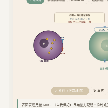
正常細胞
病毒感染細胞（下調 MHC-I）
腫瘤細胞（
抑制 vs 活化訊號平衡
抑制（KIR-MHC）：
強
活化（NKG2D-配體）：
無
MHC-I 
KIR
核
核
NKG2D
NK 細胞
正常細
✓ 放行（正常細胞）
↻ 重置
表面表達足量 MHC-I（自我標記）且無壓力配體。抑制訊號 