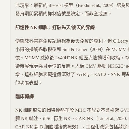
此現象。最新的 rheostat 模型（Brodin et al., 20
發育期間累積的抑制信號量決定，而非全或無。
記憶性 NK 細胞：打破先天/後天的界線
傳統教科書將免疫記憶視為後天免疫的專利，但 O'Leary（20
小鼠的接觸過敏模型和 Sun & Lanier（2009）在 MCM
憶。MCMV 感染後 Ly49H⁺ NK 經歷克隆擴增和收縮，
染時展現更強且更快的反應。人類 CMV 驅動 NKG2C⁺ adap
增，這些細胞表觀遺傳沉默了 FcεRIγ、EAT-2、SYK 
的功能表型。
臨床轉譯
NK 細胞療法的獨特優勢在於 MHC 不配對不會引起 G
體 NK 輸注、iPSC 衍生 NK、CAR-NK（Liu et al., 2020,
CAR NK 對 B 細胞腫瘤的療效）。工程化改造包括敲除 C