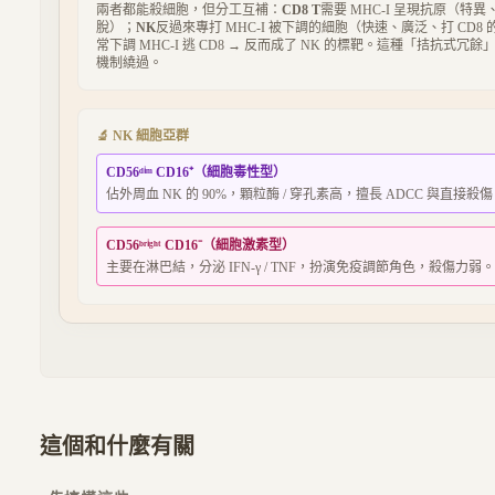
兩者都能殺細胞，但分工互補：
CD8 T
需要 MHC-I 呈現抗原（特
脫）；
NK
反過來專打 MHC-I 被下調的細胞（快速、廣泛、打 CD
常下調 MHC-I 逃 CD8 → 反而成了 NK 的標靶。這種「拮抗式
機制繞過。
🔬 NK 細胞亞群
CD56ᵈⁱᵐ CD16⁺（細胞毒性型）
佔外周血 NK 的 90%，顆粒酶 / 穿孔素高，擅長 ADCC 與直接殺
CD56ᵇʳⁱᵍʰᵗ CD16⁻（細胞激素型）
主要在淋巴結，分泌 IFN-γ / TNF，扮演免疫調節角色，殺傷力弱。
這個和什麼有關