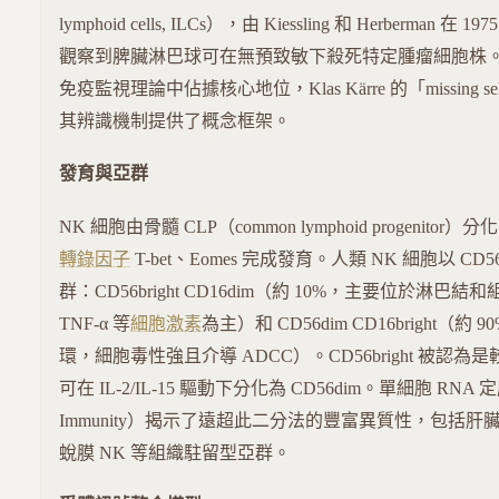
lymphoid cells, ILCs），由 Kiessling 和 Herberman
觀察到脾臟淋巴球可在無預致敏下殺死特定腫瘤細胞株。NK 細
免疫監視理論中佔據核心地位，Klas Kärre 的「missing s
其辨識機制提供了概念框架。
發育與亞群
NK 細胞由骨髓 CLP（common lymphoid progenitor）
轉錄因子
T-bet、Eomes 完成發育。人類 NK 細胞以 C
群：CD56bright CD16dim（約 10%，主要位於淋巴結和
TNF-α 等
細胞激素
為主）和 CD56dim CD16bright（
環，細胞毒性強且介導 ADCC）。CD56bright 被認
可在 IL-2/IL-15 驅動下分化為 CD56dim。單細胞 RNA 定序（Ya
Immunity）揭示了遠超此二分法的豐富異質性，包括肝臟 CD
蛻膜 NK 等組織駐留型亞群。