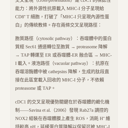
交叉呈現（cross-presentation）是 cDC1 的標誌性
能力：將外源性抗原載入 MHC-I 分子呈現給
CD8⁺ T 細胞，打破了「MHC-I 只呈現內源性蛋
白」的傳統教條。存在兩條交叉呈現路徑：
胞質路徑（cytosolic pathway）：吞噬體中的蛋白
質經 Sec61 通道轉位至胞質 → proteasome 降解
→ TAP 轉運至 ER 或吞噬體-ER 融合區 → MHC-
I 載入。液泡路徑（vacuolar pathway）：抗原在
吞噬溶酶體中被 cathepsins 降解，生成的肽段直
接在此區室載入回收的 MHC-I 分子，不依賴
proteasome 或 TAP。
cDC1 的交叉呈現優勢關鍵在於吞噬體的鹼化機
制——Savina et al.（2006）發現 Rab27a 調控的
NOX2 組裝在吞噬體膜上產生 ROS，消耗 H⁺ 維
持較高 pH，延緩蛋白質降解以保留可被 MHC-I