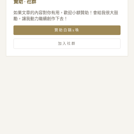
贊助 · 社群
如果文章的內容對你有用，歡迎小額贊助！會給我很大鼓
勵，讓我動力繼續創作下去！
贊助白鷗x喚
加入社群