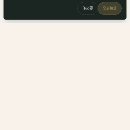
僅必要
全部接受
白鷗
x
喚
DailyBioJuan — Juan's field notes
我是 Juan。這裡是我寫的生醫職涯筆記、整理的生科概念，跟
一些自己當時很想要但找不到的工具。
Instagram
LinkedIn
Email