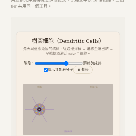
用互動元件直接感受這個概念，比純文字快 10 倍搞懂。三個
tier 共用同一個工具。
樹突細胞（Dendritic Cells）
先天與適應免疫的橋樑。從週邊採樣 → 遷移至淋巴結 →
呈遞抗原激活 naive T 細胞。
階段：
遷移與成熟
顯示共刺激分子
⏸ 暫停
淋巴結
淋巴結 T 區
DC
遷移與成熟