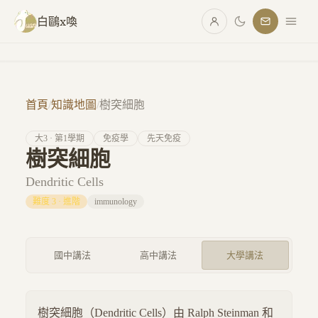
跳至主要內容
白鷗x喚
首頁
/
知識地圖
/
樹突細胞
大
3
· 第
1
學期
免疫學
先天免疫
樹突細胞
Dendritic Cells
難度
3
·
進階
immunology
國中講法
高中講法
大學講法
樹突細胞（Dendritic Cells）由 Ralph Steinman 和