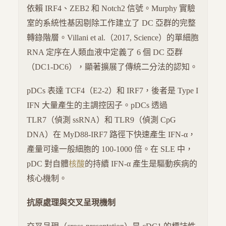
依賴 IRF4、ZEB2 和 Notch2 信號。Murphy 實驗
室的系統性基因剔除工作建立了 DC 亞群的完整
轉錄階層。Villani et al.（2017, Science）的單細胞
RNA 定序在人類血液中定義了 6 個 DC 亞群
（DC1-DC6），顯著擴展了傳統二分法的認知。
pDCs 表達 TCF4（E2-2）和 IRF7，後者是 Type I
IFN 大量產生的主調控因子。pDCs 透過
TLR7（偵測 ssRNA）和 TLR9（偵測 CpG
DNA）在 MyD88-IRF7 路徑下快速產生 IFN-α，
產量可達一般細胞的 100-1000 倍。在 SLE 中，
pDC 對自體
核酸
的持續 IFN-α 產生是驅動疾病的
核心機制。
抗原處理與交叉呈現機制