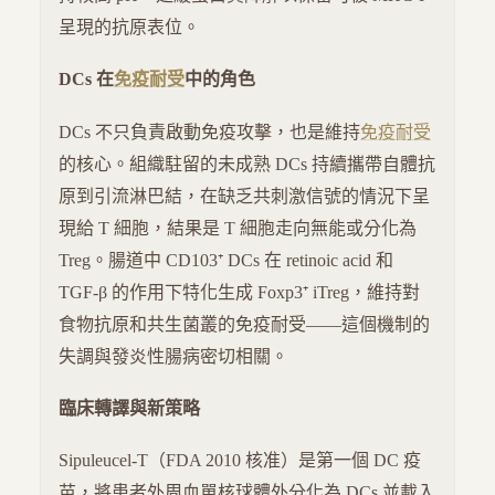
呈現的抗原表位。
DCs 在
免疫耐受
中的角色
DCs 不只負責啟動免疫攻擊，也是維持
免疫耐受
的核心。組織駐留的未成熟 DCs 持續攜帶自體抗
原到引流淋巴結，在缺乏共刺激信號的情況下呈
現給 T 細胞，結果是 T 細胞走向無能或分化為
Treg。腸道中 CD103⁺ DCs 在 retinoic acid 和
TGF-β 的作用下特化生成 Foxp3⁺ iTreg，維持對
食物抗原和共生菌叢的免疫耐受——這個機制的
失調與發炎性腸病密切相關。
臨床轉譯與新策略
Sipuleucel-T（FDA 2010 核准）是第一個 DC 疫
苗，將患者外周血單核球體外分化為 DCs 並載入