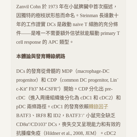
Zanvil Cohn 於 1973 年在小鼠脾臟中首次描述，
因獨特的樹枝狀形態而命名。Steinman 長達數十
年的工作證實 DCs 是啟動 naive T 細胞的充分條
件——是唯一不需要額外信號就能驅動 primary T
cell response 的 APC 類型。
本體論與發育轉錄網路
DCs 的發育從骨髓的 MDP（macrophage-DC
progenitor）和 CDP（common DC progenitor, Lin⁻
c-Kit⁺ Flt3⁺ M-CSFR⁺）開始。CDP 分化出 pre-
cDC（進入周邊組織後分化為 cDC1 和 cDC2）和
pDC 兩條路徑。cDC1 的發育依賴
轉錄因子
BATF3、IRF8 和 ID2，BATF3⁻/⁻ 小鼠完全缺乏
CD8α⁺/CD103⁺ DCs，喪失交叉呈現能力和有效的
抗腫瘤免疫（Hildner et al., 2008, JEM）。cDC2