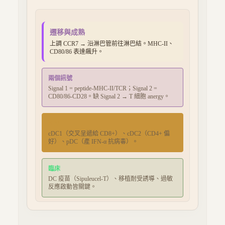
遷移與成熟
上調 CCR7 → 沿淋巴管前往淋巴結。MHC-II、
CD80/86 表達飆升。
兩個訊號
Signal 1 = peptide-MHC-II/TCR；Signal 2 =
CD80/86-CD28。缺 Signal 2 → T 細胞 anergy。
亞型
cDC1（交叉呈遞給 CD8+）、cDC2（CD4+ 偏
好）、pDC（產 IFN-α 抗病毒）。
臨床
DC 疫苗（Sipuleucel-T）、移植耐受誘導、過敏
反應啟動皆關鍵。