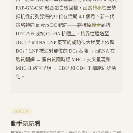
PAP-GM-CSF 融合蛋白後回輸，延長
轉移
性去勢
抵抗性前列腺癌的中位存活期 4.1 個月。新一代
策略轉向 in vivo DC 靶向——將抗原
接合
到抗
DEC-205 或抗 Clec9A 抗體上，特異性遞送至
cDC1。mRNA-LNP 疫苗的成功很大程度上依賴
DCs：LNP 被注射部位的 DCs 吞噬 → mRNA 在
胞質翻譯 → 蛋白質同時經 MHC-I 交叉呈現和
MHC-II 路徑呈現 → CD8⁺ 和 CD4⁺ T 細胞同步活
化。
互動工具
動手玩玩看