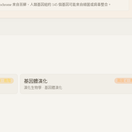
chrome 來自苔蘚、人類基因組約 145 個基因可能來自細菌或病毒整合。
3
·
進階
基因體演化
難度
4
·
演化生物學
·
基因體演化