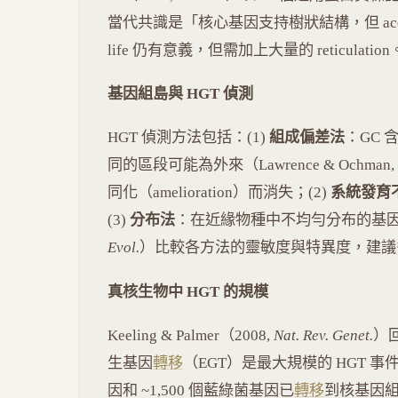
當代共識是「核心基因支持樹狀結構，但 accessor
life 仍有意義，但需加上大量的 reticulation
基因組島與 HGT 偵測
HGT 偵測方法包括：(1)
組成偏差法
：GC
同的區段可能為外來（Lawrence & Ochm
同化（amelioration）而消失；(2)
系統發育
(3)
分布法
：在近緣物種中不均勻分布的基因。Raven
Evol.
）比較各方法的靈敏度與特異度，建議
真核生物中 HGT 的規模
Keeling & Palmer（2008,
Nat. Rev. Genet.
）回
生基因
轉移
（EGT）是最大規模的 HGT 事件——
因和 ~1,500 個藍綠菌基因已
轉移
到核基因組（Ti