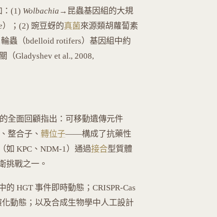
：(1)
Wolbachia
→昆蟲基因組的大規
e
）；(2) 豌豆蚜的
真菌
來源類胡蘿蔔素
 輪蟲（bdelloid rotifers）基因組中約
shev et al., 2008,
的全面回顧指出：可移動遺傳元件
——質體、整合子、
轉位子
——構成了抗藥性
 KPC、NDM-1）通過
接合
型質體
衛挑戰之一。
的 HGT 事件即時動態；CRISPR-Cas
其演化動態；以及合成生物學中人工設計