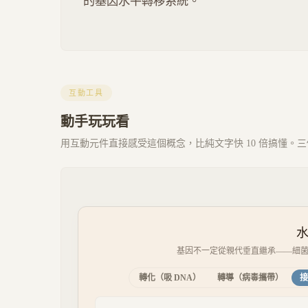
的基因水平轉移系統。
互動工具
動手玩玩看
用互動元件直接感受這個概念，比純文字快 10 倍搞懂。三個 
基因不一定從親代垂直繼承——細菌
轉化（吸 DNA）
轉導（病毒攜帶）
接