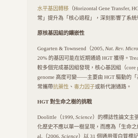
水平基因轉移
（Horizontal Gene Tra
常」提升為「核心過程」，深刻影響了系統
原核基因組的鑲嵌性
Gogarten & Townsend（2005,
Nat. Rev. Micro
20% 的基因可能在近期通過 HGT 獲得。Treange
較多個完成基因組發現，核心基因組（core gen
genome 高度可變——主要由 HGT 驅動的「基
常攜帶
抗藥性
、
毒力因子
或新代謝通路。
HGT 對生命之樹的挑戰
Doolittle（1999,
Science
）的標誌性論文主張
化歷史不應以單一樹呈現，而應為「生命之網（web of
al.（2006,
Science
）以 31 個通用蛋白質