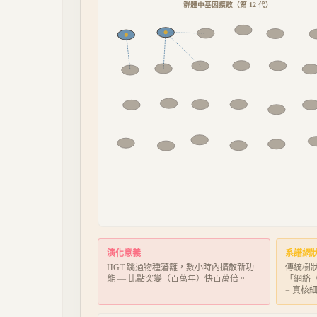
群體中基因擴散（第
14
代）
演化意義
系譜網
HGT 跳過物種藩籬，數小時內擴散新功
傳統樹
能 — 比點突變（百萬年）快百萬倍。
「網絡（
= 真核