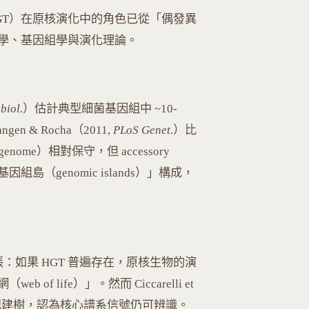
nsfer, HGT）在原核演化中的角色已從「偶發異
學、基因組學與演化理論。
biol.
）估計典型細菌基因組中 ~10-
n & Rocha（2011,
PLoS Genet.
）比
ome）相對保守，但 accessory
因組島（genomic islands）」構成，
：如果 HGT 普遍存在，原核生物的演
 life）」。然而 Ciccarelli et
標記建樹，認為核心譜系信號仍可辨識。