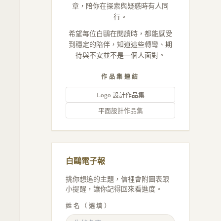
章，陪你在探索與疑惑時有人同
行。
希望每位白鷗在閱讀時，都能感受
到穩定的陪伴，知道這些轉彎、期
待與不安並不是一個人面對。
作品集連結
Logo 設計作品集
平面設計作品集
白鷗電子報
挑你想追的主題，信裡會附圖表跟
小提醒，讓你記得回來看進度。
姓名（選填）