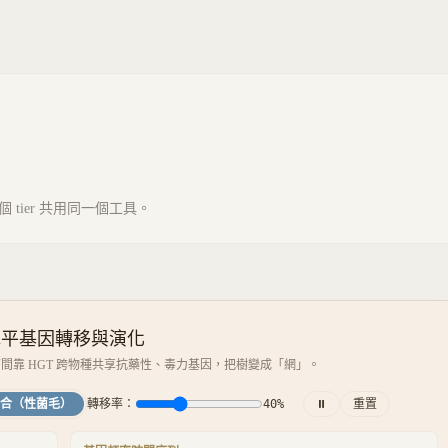
tier 共用同一個工具。
水平基因轉移與演化
間靠 HGT 跨物種共享抗藥性、毒力基因，把樹變成「網」。
合（性菌毛）
轉移率：
40
%
⏸
重置