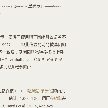
y genome 呈網狀」——tree of
。
 含量、密碼子使用與基因組背景顯著不
an, 1997）——但此信號隨時間被基因組
不一致法
：基因樹與物種樹拓撲衝突；
hall et al.（2015,
Mol. Biol.
多方法聯合判斷。
顧真核 HGT：
粒線體
/
葉綠體
的內共
估計 ~1,000-1,500 個原
粒線體
基
mmis et al., 2004,
Nat. Rev.