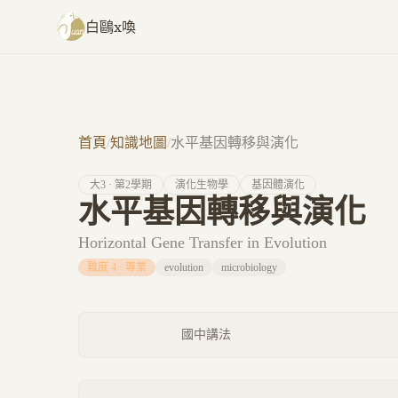
跳至主要內容
白鷗x喚
首頁
/
知識地圖
/
水平基因轉移與演化
大
3
· 第
2
學期
演化生物學
基因體演化
水平基因轉移與演化
Horizontal Gene Transfer in Evolution
難度
4
·
專業
evolution
microbiology
國中講法