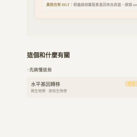
真核也有 HGT：
蚜蟲類胡蘿蔔素基因來自真菌、蕨類 neo
這個和什麼有關
↑
先搞懂這些
水平基因轉移
難度
微生物學
·
原核生物學