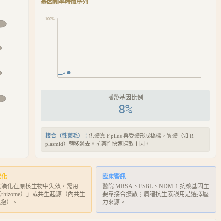
基因頻率時間序列
100%
攜帶基因比例
8
%
接合（性菌毛）
：
供體靠 F pilus 與受體形成橋樑，質體（如 R
plasmid）轉移過去。抗藥性快速擴散主因。
狀化
臨床警訊
狀演化在原核生物中失效，需用
醫院 MRSA、ESBL、NDM-1 抗藥基因主
rhizome）」或共生起源（內共生
要靠接合擴散；廣譜抗生素誤用是選擇壓
細胞）。
力來源。