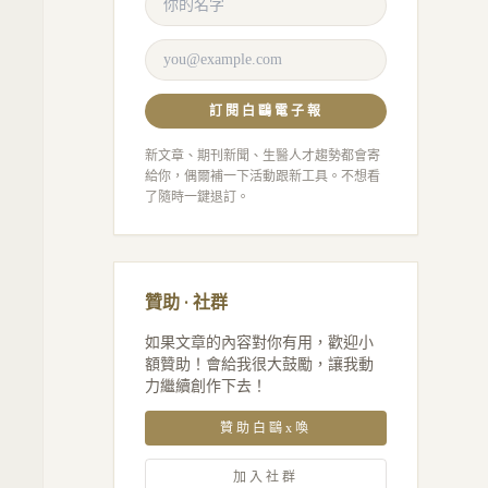
訂閱白鷗電子報
新文章、期刊新聞、生醫人才趨勢都會寄
給你，偶爾補一下活動跟新工具。不想看
了隨時一鍵退訂。
贊助 · 社群
如果文章的內容對你有用，歡迎小
額贊助！會給我很大鼓勵，讓我動
力繼續創作下去！
贊助白鷗x喚
加入社群