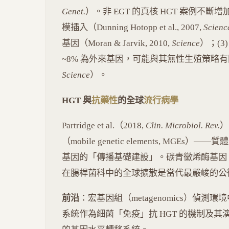
Genet.
）。非 EGT 的真核 HGT 案例不斷增加
模插入（Dunning Hotopp et al., 2007,
Scienc
基因（Moran & Jarvik, 2010,
Science
）；(3)
~8% 為外來基因，可能與其無性生殖策略有關（Glady
Science
）。
HGT 與
抗藥性
的全球
流行病學
Partridge et al.（2018,
Clin. Microbiol. Rev.
）
（mobile genetic elements, MGEs）
基因的「傳播基礎建設」。碳青黴烯酶基因（如
在腸桿菌科中的全球擴散是當代最嚴峻的公
前沿
：宏基因組（metagenomics）偵測環境中
系統作為細菌「免疫」抗 HGT 的機制及